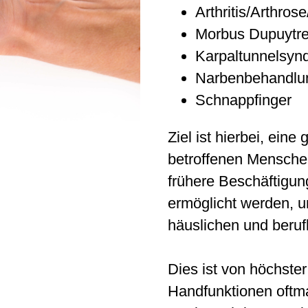
Arthritis/Arthro
Morbus Dupuytr
Karpaltunnelsyn
Narbenbehandlu
Schnappfinger
Ziel ist hierbei, ein
betroffenen Menschen
frühere Beschäftigun
ermöglicht werden, u
häuslichen und beruf
Dies ist von höchste
Handfunktionen oftma