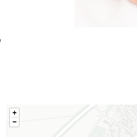
e
+
−