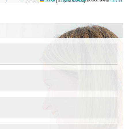
Leaflet
|
©
OpenStreetMap
contributors ©
CARTO